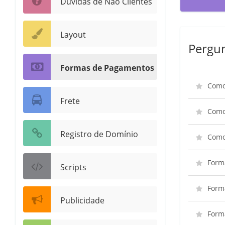
Dúvidas de Não Clientes
Layout
Pergun
Formas de Pagamentos
Como
Frete
Como
Registro de Domínio
Como 
Form
Scripts
Form
Publicidade
Form