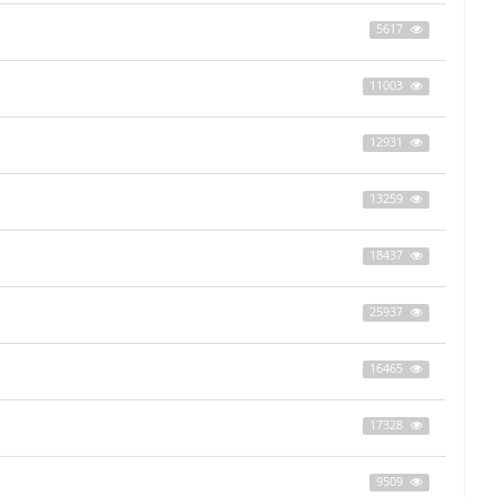
5617
11003
12931
13259
18437
25937
16465
17328
9509