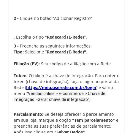
2 -
Clique no botão “Adicionar Registro”
. Escolha o tipo
"Redecard (E-Rede)”
.
3 -
Preencha as seguintes informações:
Tipo:
Selecione
“Redecard (E-Rede)"
.
Filiação (PV):
Seu código de afiliação com a Rede.
Token:
O token é a chave de integração. Para obter o
token (chave de integração), faça o login no portal da
Rede (
https://meu.userede.com.br/login
) e vá no
menu
"Vendas online > E-commerce > Chave de 
integração >Gerar chave de integração". 
Parcelamento:
Se deseja oferecer o parcelamento
em sua loja, marque a opção
"Tem parcelamento"
e
preencha as suas preferências de parcelamento.
Após isso clique em
"Salvar Dados"
.