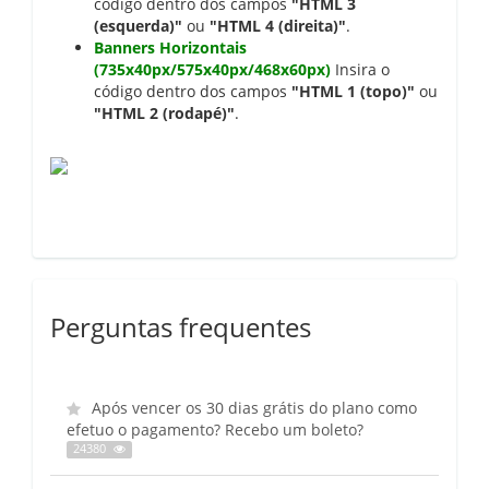
código dentro dos campos
"HTML 3
(esquerda)"
ou
"HTML 4 (direita)"
.
Banners Horizontais
(735x40px/575x40px/468x60px)
Insira o
código dentro dos campos
"HTML 1 (topo)"
ou
"HTML 2 (rodapé)"
.
Perguntas frequentes
Após vencer os 30 dias grátis do plano como
efetuo o pagamento? Recebo um boleto?
24380