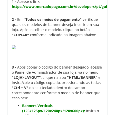
1 -
Acesse o link:
https://www.mercadopago.com.br/developers/pt/guides/r
2 -
Em
"Todos os meios de pagamento"
verifique
quais os modelos de banner deseja inserir em sua
loja. Após escolher o modelo, clique no botão
"COPIAR"
conforme indicado na imagem abaixo:
3 -
Após copiar o código do banner desejado, acesse
o Painel de Administrador de sua loja, vá no menu
"LOJA>LAYOUT"
, clique na aba
"HTML/BANNER"
e
insira/cole o código copiado, pressionando as teclas
"Ctrl + V"
do seu teclado dentro do campo
correspondente conforme o modelo de banner que
escolheu:
Banners Verticais
(125x125px/120x240px/120x600px):
Insira o