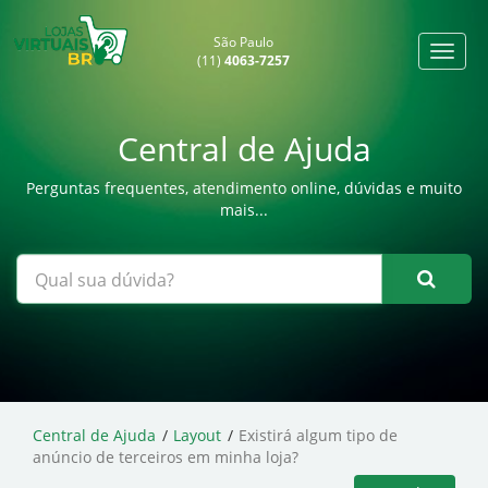
São Paulo
(11)
4063-7257
Central de Ajuda
Perguntas frequentes, atendimento online, dúvidas e muito
mais...
Central de Ajuda
Layout
Existirá algum tipo de
anúncio de terceiros em minha loja?