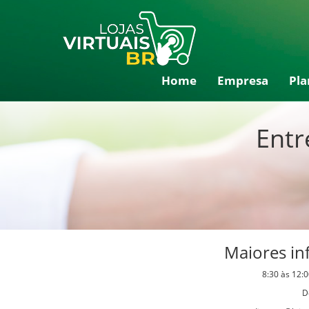
Home
Empresa
Pla
Entr
Maiores i
8:30 às 12:
D