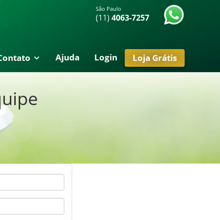
São Paulo
(11)
4063-7257
Ajuda
Login
Contato
Loja Grátis
quipe