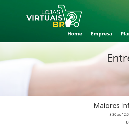
Home
Empresa
Pla
Entr
Maiores i
8:30 às 12:
D