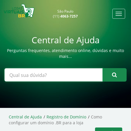
São Paulo
(11)
4063-7257
Central de Ajuda
Perguntas frequentes, atendimento online, dúvidas e muito
mais...
Central de Ajuda
Registro de Domínio
Como
configurar um domínio .BR para a loja