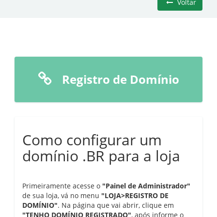
Voltar
Registro de Domínio
Como configurar um
domínio .BR para a loja
Primeiramente acesse o
"Painel de Administrador"
de sua loja, vá no menu
"LOJA>REGISTRO DE
DOMÍNIO"
. Na página que vai abrir, clique em
"TENHO DOMÍNIO REGISTRADO"
, após informe o