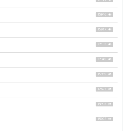
15946
15917
22133
22349
15989
12827
19905
15022