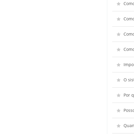
Como
Como
Como 
Como
Impor
O si
Por q
Poss
Quant