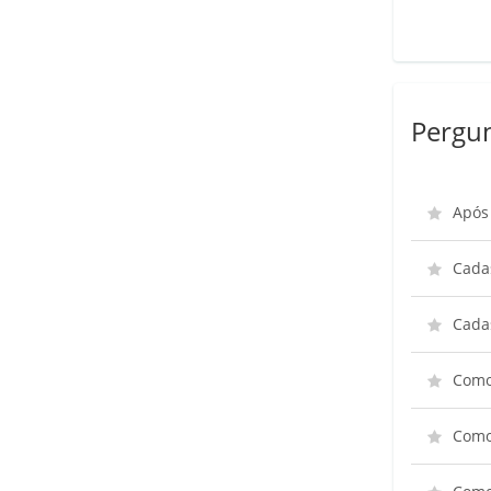
Pergun
Após 
Cadas
Cada
Como 
Como