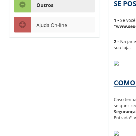
SE PO
Outros
1 -
Se você
Ajuda On-line
"www.seu
2 -
Na janel
sua loja:
COMO 
Caso tenha
se quer re
Segurança
Entrada", 