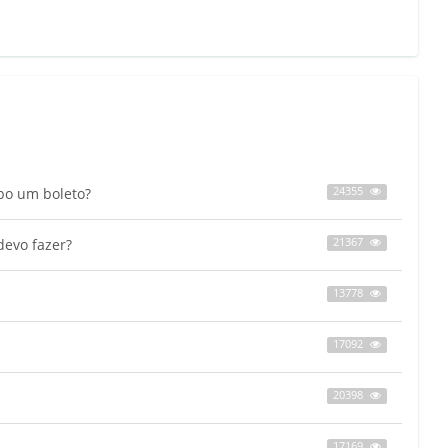
bo um boleto?
24355
devo fazer?
21367
13778
17092
20398
17169