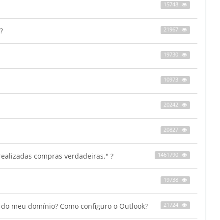
15748
?
21967
19730
10973
20242
20827
ealizadas compras verdadeiras." ?
1461790
19738
s do meu domínio? Como configuro o Outlook?
21724