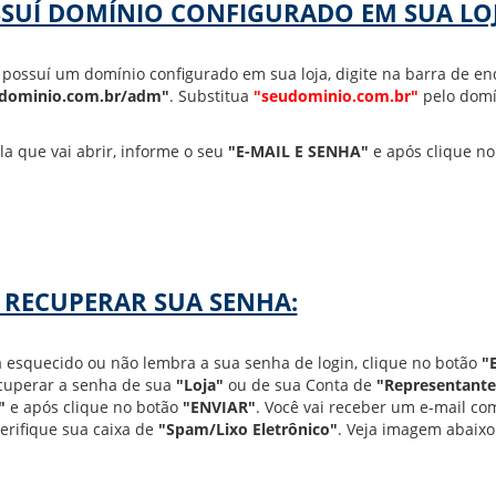
SSUÍ DOMÍNIO CONFIGURADO EM SUA LOJ
 possuí um domínio configurado em sua loja, digite na barra de e
dominio.com.br/adm"
. Substitua
"seudominio.com.br"
pelo domín
a que vai abrir, informe o seu
"E-MAIL E SENHA"
e após clique n
RECUPERAR SUA SENHA:
 esquecido ou não lembra a sua senha de login, clique no botão
"
cuperar a senha de sua
"Loja"
ou de sua Conta de
"Representante
"
e após clique no botão
"ENVIAR"
. Você vai receber um e-mail co
verifique sua caixa de
"Spam/Lixo Eletrônico"
. Veja imagem abaixo