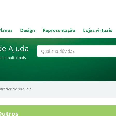
Planos
Design
Representação
Lojas virtuais
de Ajuda
s e muito mais...
trador de sua loja
utros