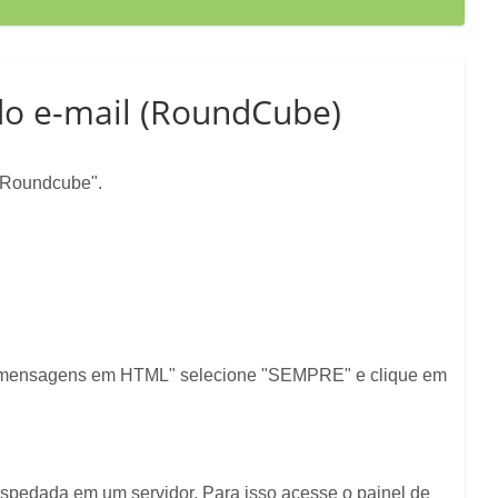
do e-mail (RoundCube)
o Roundcube".
ar mensagens em HTML" selecione "SEMPRE" e clique em
ospedada em um servidor. Para isso acesse o painel de