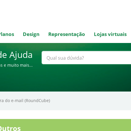
Planos
Design
Representação
Lojas virtuais
de Ajuda
s e muito mais...
ra do e-mail (RoundCube)
utros