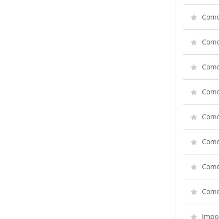
Como 
Como 
Como 
Como
Como
Como
Como 
Como
Impor