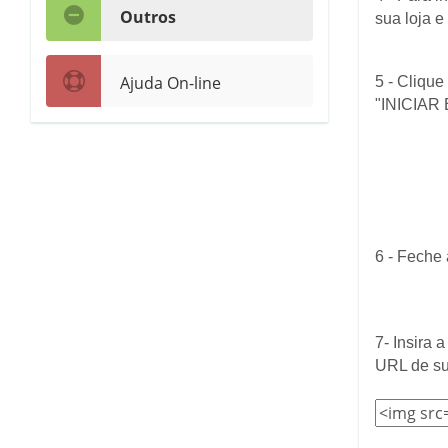
Outros
sua loja e
Ajuda On-line
5 - Clique
"INICIAR 
6 - Feche
7- Insira
URL de su