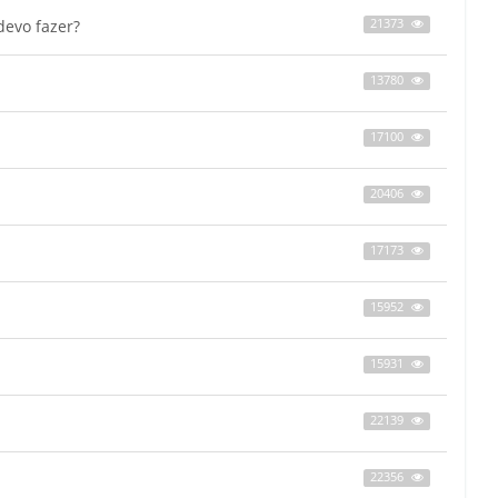
devo fazer?
21373
13780
17100
20406
17173
15952
15931
22139
22356