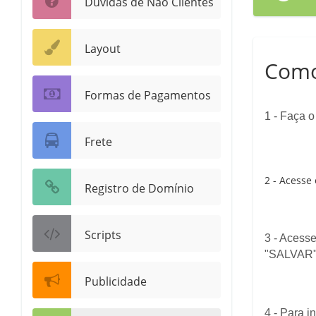
Dúvidas de Não Clientes
Layout
Como
Formas de Pagamentos
1 - Faça o
Frete
2 - Acesse
Registro de Domínio
Scripts
3 - Acess
"SALVAR"
Publicidade
4 - Para i