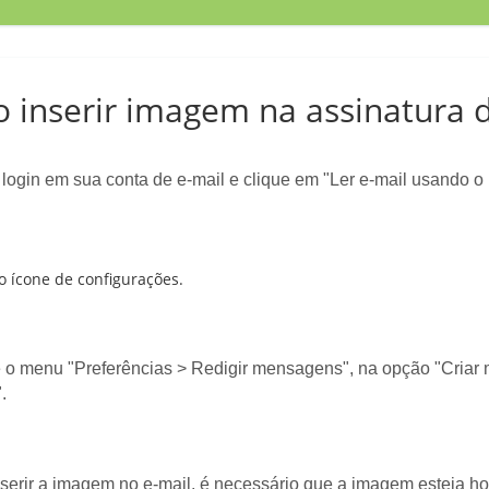
 inserir imagem na assinatura 
 login em sua conta de e-mail e clique em "Ler e-mail usando 
 o ícone de configurações.
e o menu "Preferências > Redigir mensagens", na opção "Cri
.
nserir a imagem no e-mail, é necessário que a imagem esteja h