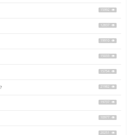
15992
12837
19910
15033
15754
?
21982
19737
10977
20251