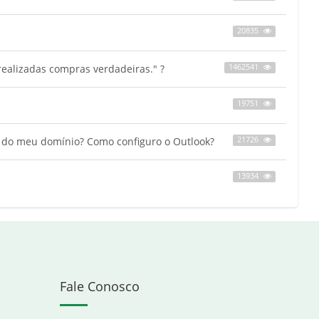
20835
ealizadas compras verdadeiras." ?
1462541
19751
s do meu domínio? Como configuro o Outlook?
21726
13934
Fale Conosco