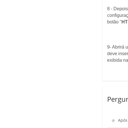
8 - Depoi
configuraç
botão "
HT
9- Abrirá
deve inser
exibida na
Pergun
Após 