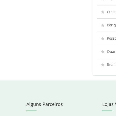
O si
Por q
Poss
Quant
Reali
Alguns Parceiros
Lojas 